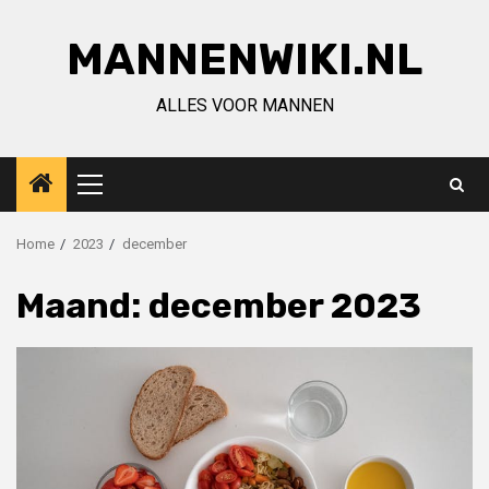
Ga
naar
MANNENWIKI.NL
de
inhoud
ALLES VOOR MANNEN
Primair
menu
Home
2023
december
Maand:
december 2023