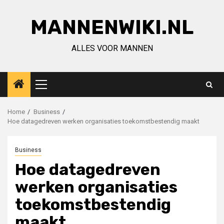
Ga
naar
MANNENWIKI.NL
de
inhoud
ALLES VOOR MANNEN
Primair
menu
Home
Business
Hoe datagedreven werken organisaties toekomstbestendig maakt
Business
Hoe datagedreven
werken organisaties
toekomstbestendig
maakt