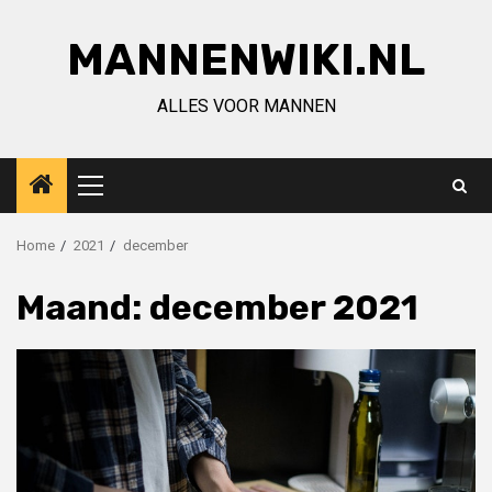
Ga
naar
MANNENWIKI.NL
de
inhoud
ALLES VOOR MANNEN
Primair
menu
Home
2021
december
Maand:
december 2021