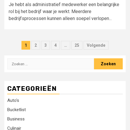
Je hebt als administratief medewerker een belangrijke
rol bij het bedrijf waar je werkt. Meerdere
bedrijfsprocessen kunnen alleen soepel verlopen...
Berichten
1
2
3
4
…
25
Volgende
paginering
Zoeken
naar:
CATEGORIEËN
Auto's
Bucketlist
Business
Culinair