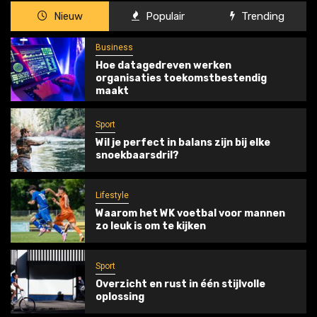
Nieuw
Populair
Trending
Business
Hoe datagedreven werken
organisaties toekomstbestendig
maakt
Sport
Wil je perfect in balans zijn bij elke
snoekbaarsdril?
Lifestyle
Waarom het WK voetbal voor mannen
zo leuk is om te kijken
Sport
Overzicht en rust in één stijlvolle
oplossing