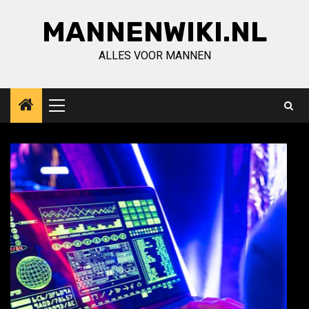
Ga
MANNENWIKI.NL
naar
de
ALLES VOOR MANNEN
inhoud
Primair
menu