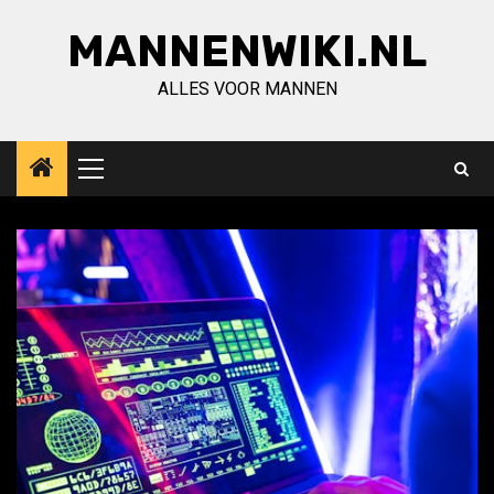
Ga
MANNENWIKI.NL
naar
de
ALLES VOOR MANNEN
inhoud
Primair
menu