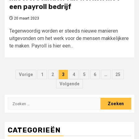
een payroll bedrijf
20 maart 2023
Tegenwoordig worden er steeds nieuwe manieren
uitgevonden om het werk voor de mensen makkelijkere
te maken. Payroll is hier een...
Berichten
Vorige
1
2
3
4
5
6
…
25
paginering
Volgende
Zoeken
naar:
CATEGORIEËN