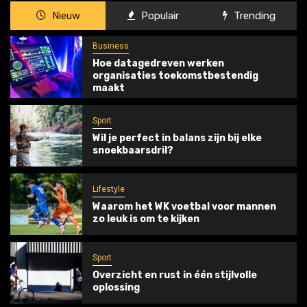
Nieuw
Populair
Trending
Business
Hoe datagedreven werken
organisaties toekomstbestendig
maakt
Sport
Wil je perfect in balans zijn bij elke
snoekbaarsdril?
Lifestyle
Waarom het WK voetbal voor mannen
zo leuk is om te kijken
Sport
Overzicht en rust in één stijlvolle
oplossing