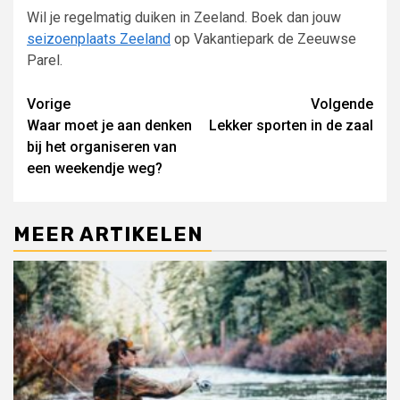
Wil je regelmatig duiken in Zeeland. Boek dan jouw
seizoenplaats Zeeland
op Vakantiepark de Zeeuwse
Parel.
Lees
Vorige
Volgende
Waar moet je aan denken
Lekker sporten in de zaal
verder
bij het organiseren van
een weekendje weg?
MEER ARTIKELEN