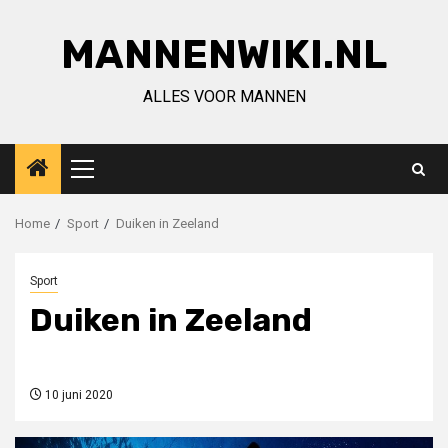
Ga
naar
MANNENWIKI.NL
de
inhoud
ALLES VOOR MANNEN
Primair
menu
Home
Sport
Duiken in Zeeland
Sport
Duiken in Zeeland
10 juni 2020