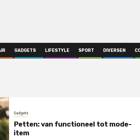
AIR
GADGETS
LIFESTYLE
SPORT
DIVERSEN
C
Gadgets
Petten: van functioneel tot mode-
item