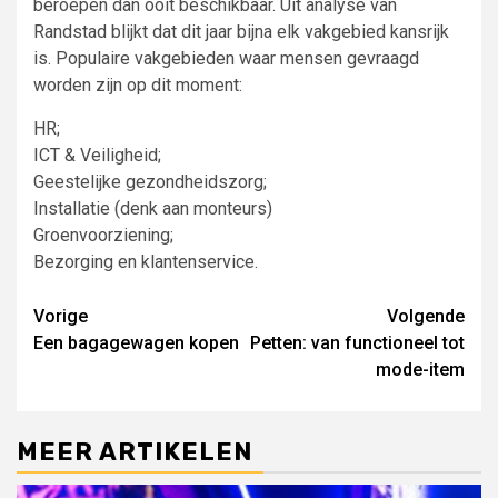
beroepen dan ooit beschikbaar. Uit analyse van
Randstad blijkt dat dit jaar bijna elk vakgebied kansrijk
is. Populaire vakgebieden waar mensen gevraagd
worden zijn op dit moment:
HR;
ICT & Veiligheid;
Geestelijke gezondheidszorg;
Installatie (denk aan monteurs)
Groenvoorziening;
Bezorging en klantenservice.
Lees
Vorige
Volgende
Een bagagewagen kopen
Petten: van functioneel tot
verder
mode-item
MEER ARTIKELEN