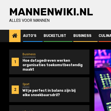
Ga
MANNENWIKI.NL
naar
de
inhoud
ALLES VOOR MANNEN
AUTO’S
BUCKETLIST
BUSINESS
CULIN
Business
Hoe datagedreven werken
1
organisaties toekomstbestendig
maakt
Sport
2
Wil je perfect in balans zijn bij
elke snoekbaarsdril?