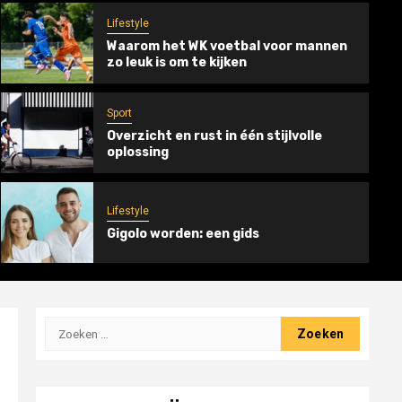
Lifestyle
Waarom het WK voetbal voor mannen
zo leuk is om te kijken
Sport
Overzicht en rust in één stijlvolle
oplossing
Sport
Wil je perfect in balans zijn bij elke
snoekbaarsdril?
Lifestyle
Gigolo worden: een gids
6 april 2026
Zoeken
naar: