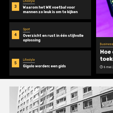
Lifestyle
3
Waarom het WK voetbal voor
mannen zo leuk is om te kijken
Sport
4
Overzicht en rust in één stijlvolle
oplossing
Busines
Hoe 
toek
Lifestyle
5
Gigolo worden: een gids
6 mei 