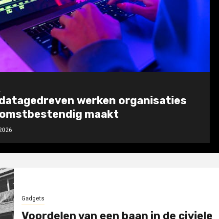
s
datagedreven werken organisaties
omstbestendig maakt
2026
Gadgets
Voordelen van een baan in de civiele