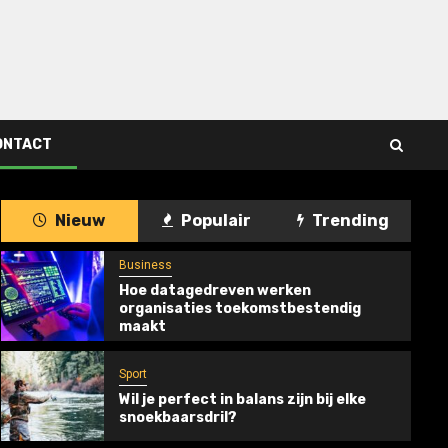
ONTACT
Nieuw
Populair
Trending
Business
Hoe datagedreven werken
organisaties toekomstbestendig
maakt
Sport
Wil je perfect in balans zijn bij elke
snoekbaarsdril?