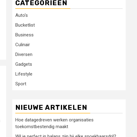
CATEGORIEËN
Auto's
Bucketlist
Business
Culinair
Diversen
Gadgets
Lifestyle
Sport
NIEUWE ARTIKELEN
Hoe datagedreven werken organisaties
n
toekomstbestendig maakt
Wil je perfect in balans zijn bij elke snoekbaarsdril?