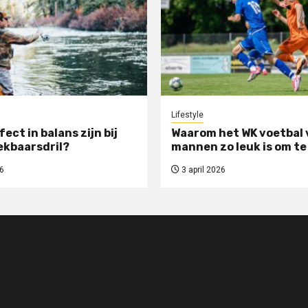
Lifestyle
rfect in balans zijn bij
Waarom het WK voetbal 
ekbaarsdril?
mannen zo leuk is om te
6
3 april 2026