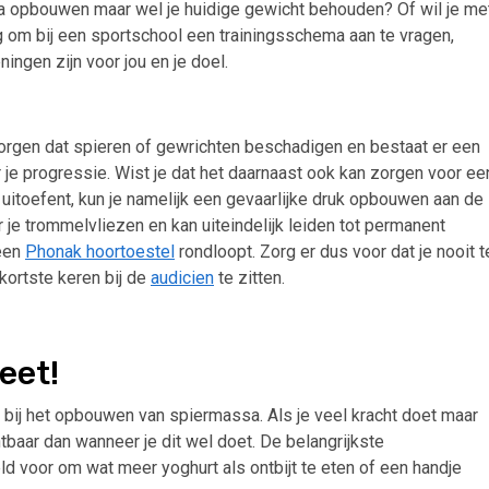
ssa opbouwen maar wel je huidige gewicht behouden? Of wil je me
g om bij een sportschool een trainingsschema aan te vragen,
ingen zijn voor jou en je doel.
r zorgen dat spieren of gewrichten beschadigen en bestaat er een
r je progressie. Wist je dat het daarnaast ook kan zorgen voor ee
uitoefent, kun je namelijk een gevaarlijke druk opbouwen aan de
r je trommelvliezen en kan uiteindelijk leiden tot permanent
 een
Phonak hoortoestel
rondloopt. Zorg er dus voor dat je nooit t
 kortste keren bij de
audicien
te zitten.
ieet!
k bij het opbouwen van spiermassa. Als je veel kracht doet maar
chtbaar dan wanneer je dit wel doet. De belangrijkste
ld voor om wat meer yoghurt als ontbijt te eten of een handje