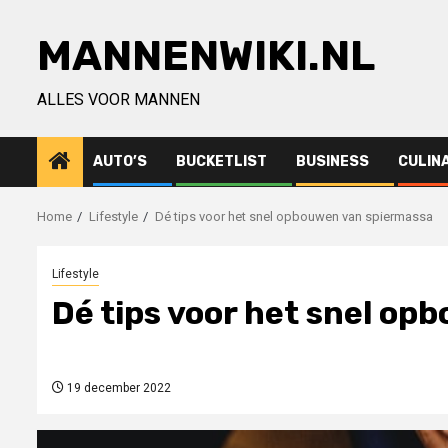
Ga
naar
MANNENWIKI.NL
de
inhoud
ALLES VOOR MANNEN
AUTO’S
BUCKETLIST
BUSINESS
CULIN
Home
Lifestyle
Dé tips voor het snel opbouwen van spiermassa
Lifestyle
Dé tips voor het snel o
19 december 2022