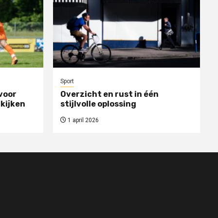
Sport
voor
Overzicht en rust in één
 kijken
stijlvolle oplossing
1 april 2026