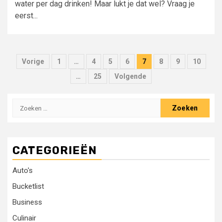
water per dag drinken! Maar lukt je dat wel? Vraag je
eerst...
Berichten
Vorige
1
…
4
5
6
7
8
9
10
paginering
…
25
Volgende
Zoeken
naar:
CATEGORIEËN
Auto's
Bucketlist
Business
Culinair