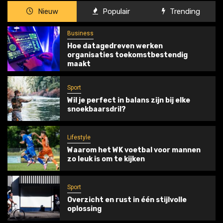
Nieuw
Populair
Trending
Business
Hoe datagedreven werken
organisaties toekomstbestendig
maakt
Sport
Wil je perfect in balans zijn bij elke
snoekbaarsdril?
Lifestyle
Waarom het WK voetbal voor mannen
zo leuk is om te kijken
Sport
Overzicht en rust in één stijlvolle
oplossing