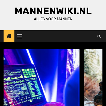
Ga
MANNENWIKI.NL
naar
de
ALLES VOOR MANNEN
inhoud
Primair
menu