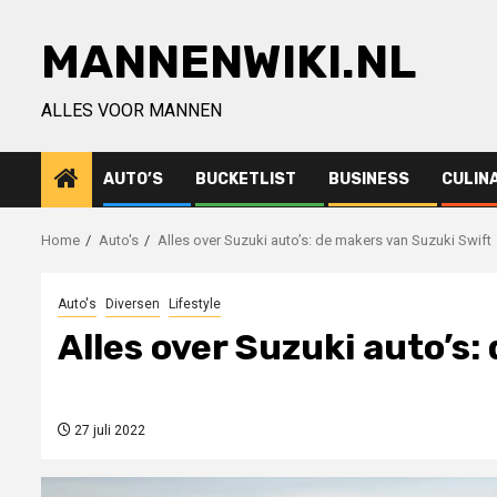
Ga
naar
MANNENWIKI.NL
de
inhoud
ALLES VOOR MANNEN
AUTO’S
BUCKETLIST
BUSINESS
CULIN
Home
Auto's
Alles over Suzuki auto’s: de makers van Suzuki Swift
Auto's
Diversen
Lifestyle
Alles over Suzuki auto’s
27 juli 2022