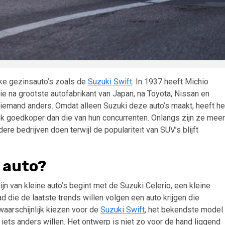
uke gezinsauto’s zoals de
Suzuki Swift
. In 1937 heeft Michio
rie na grootste autofabrikant van Japan, na Toyota, Nissan en
iemand anders. Omdat alleen Suzuki deze auto’s maakt, heeft he
 ook goedkoper dan die van hun concurrenten. Onlangs zijn ze meer
e bedrijven doen terwijl de populariteit van SUV’s blijft
i auto?
jn van kleine auto’s begint met de Suzuki Celerio, een kleine
 die de laatste trends willen volgen een auto krijgen die
waarschijnlijk kiezen voor de
Suzuki Swift
, het bekendste model
e iets anders willen. Het ontwerp is niet zo voor de hand liggend