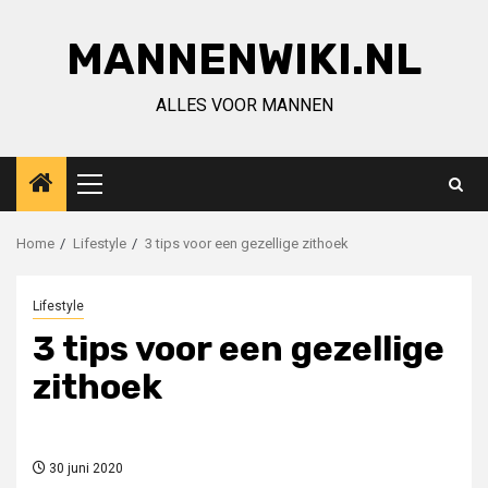
Ga
naar
MANNENWIKI.NL
de
inhoud
ALLES VOOR MANNEN
Primair
menu
Home
Lifestyle
3 tips voor een gezellige zithoek
Lifestyle
3 tips voor een gezellige
zithoek
30 juni 2020