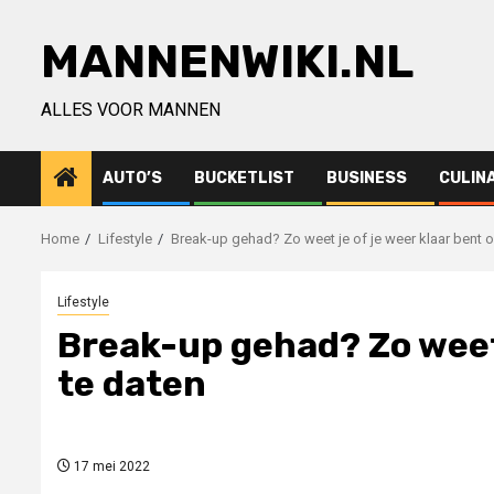
Ga
naar
MANNENWIKI.NL
de
inhoud
ALLES VOOR MANNEN
AUTO’S
BUCKETLIST
BUSINESS
CULIN
Home
Lifestyle
Break-up gehad? Zo weet je of je weer klaar bent 
Lifestyle
Break-up gehad? Zo weet 
te daten
17 mei 2022