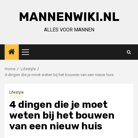
Ga
naar
MANNENWIKI.NL
de
inhoud
ALLES VOOR MANNEN
Primair
menu
Home
Lifestyle
4 dingen die je moet weten bij het bouwen van een nieuw huis
Lifestyle
4 dingen die je moet
weten bij het bouwen
van een nieuw huis