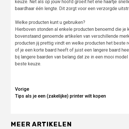
keuze. Net als op jouw hoofd groeit het ene haartje snell
baardhaar één lengte. Dit zorgt voor een verzorgde uitstr
Welke producten kunt u gebruiken?
Hierboven stonden al enkele producten benoemd die je k
bovenstaand genoemde artikelen van verschillende merken
producten jij prettig vindt en welke producten het beste r
of je een korte baard heeft of juist een langere baard h
bij langere baarden van belang dat ze in een mooi model 
beste keuze.
Lees
Vorige
Tips als je een (zakelijke) printer wilt kopen
verder
MEER ARTIKELEN