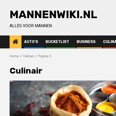
Ga
naar
MANNENWIKI.NL
de
inhoud
ALLES VOOR MANNEN
AUTO’S
BUCKETLIST
BUSINESS
CULIN
Home
Culinair
Pagina 3
Culinair