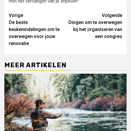
met het vervangen van je impeller!
Lees
Vorige
Volgende
De beste
Dingen om te overwegen
verder
keukenindelingen om te
bij het organiseren van
overwegen voor jouw
een congres
renovatie
MEER ARTIKELEN