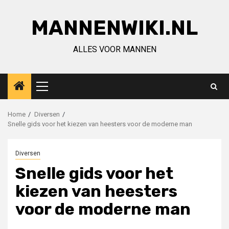
Ga
naar
MANNENWIKI.NL
de
inhoud
ALLES VOOR MANNEN
Primair
menu
Home
Diversen
Snelle gids voor het kiezen van heesters voor de moderne man
Diversen
Snelle gids voor het
kiezen van heesters
voor de moderne man