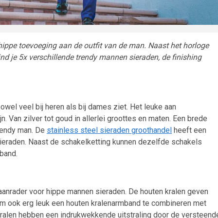
ippe toevoeging aan de outfit van de man. Naast het horloge
d je 5x verschillende trendy mannen sieraden, de finishing
owel veel bij heren als bij dames ziet. Het leuke aan
jn. Van zilver tot goud in allerlei groottes en maten. Een brede
trendy man. De
stainless steel sieraden groothandel
heeft een
sieraden. Naast de schakelketting kunnen dezelfde schakels
mband.
aanrader voor hippe mannen sieraden. De houten kralen geven
arom ook erg leuk een houten kralenarmband te combineren met
kralen hebben een indrukwekkende uitstraling door de versteend