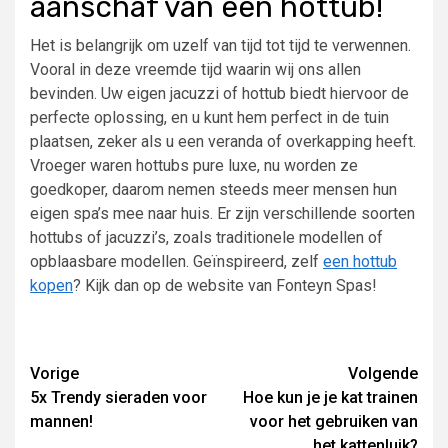
aanschaf van een hottub!
Het is belangrijk om uzelf van tijd tot tijd te verwennen.
Vooral in deze vreemde tijd waarin wij ons allen
bevinden. Uw eigen jacuzzi of hottub biedt hiervoor de
perfecte oplossing, en u kunt hem perfect in de tuin
plaatsen, zeker als u een veranda of overkapping heeft.
Vroeger waren hottubs pure luxe, nu worden ze
goedkoper, daarom nemen steeds meer mensen hun
eigen spa’s mee naar huis. Er zijn verschillende soorten
hottubs of jacuzzi’s, zoals traditionele modellen of
opblaasbare modellen. Geïnspireerd, zelf
een hottub
kopen
? Kijk dan op de website van Fonteyn Spas!
Lees
Vorige
Volgende
5x Trendy sieraden voor
Hoe kun je je kat trainen
verder
mannen!
voor het gebruiken van
het kattenluik?