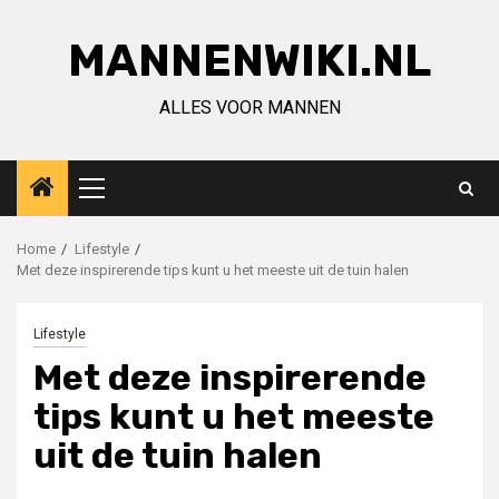
Ga
naar
MANNENWIKI.NL
de
inhoud
ALLES VOOR MANNEN
Primair
menu
Home
Lifestyle
Met deze inspirerende tips kunt u het meeste uit de tuin halen
Lifestyle
Met deze inspirerende
tips kunt u het meeste
uit de tuin halen