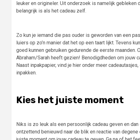
leuker en origineler. Uit onderzoek is namelijk gebleken
belangrijk is als het cadeau zelf.
Zo kun je iemand die pas ouder is geworden van een pasg
luiers op zo’n manier dat het op een taart lijkt. Tevens k
goed kunnen gebruiken gedurende de eerste maanden. Of
Abraham/Sarah heeft gezien! Benodigdheden om jouw cad
Naast inpakpapier, vind je hier onder meer cadeautasjes
inpakken.
Kies het juiste moment
Niks is zo leuk als een persoonlijk cadeau geven en dan 
ontzettend benieuwd naar de blik en reactie van degene
juiste moment om jouw cadeau te geven. Ga na of het fe