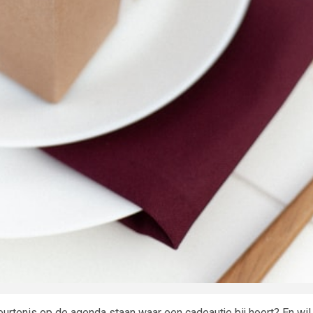
eurtenis op de agenda staan waar een cadeautje bij hoort? En wil