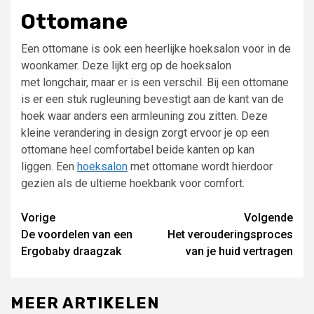
Ottomane
Een ottomane is ook een heerlijke hoeksalon voor in de
woonkamer. Deze lijkt erg op de hoeksalon
met
longchair
, maar er is een verschil. Bij een o
ttomane
is er een stuk rugleuning bevestigt aan de kant van de
hoek
waar anders een armleuning zou zitten. Deze
kleine verandering in design zorgt ervoor je op een
ottomane
heel comfortabel
beide kanten op kan
liggen.
Een
hoeksalon
met ottomane wordt hierdoor
gezien als de ultieme hoekbank voor comfor
t.
Lees
Vorige
Volgende
De voordelen van een
Het verouderingsproces
verder
Ergobaby draagzak
van je huid vertragen
MEER ARTIKELEN