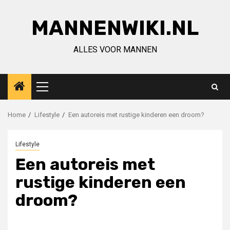
Ga
naar
MANNENWIKI.NL
de
inhoud
ALLES VOOR MANNEN
Primair
menu
Home
Lifestyle
Een autoreis met rustige kinderen een droom?
Lifestyle
Een autoreis met
rustige kinderen een
droom?