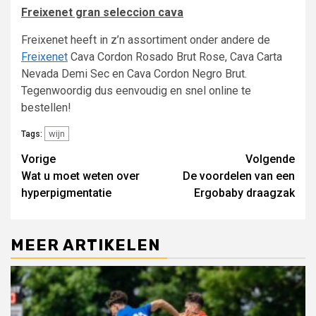
Freixenet gran seleccion cava
Freixenet heeft in z’n assortiment onder andere de
Freixenet
Cava Cordon Rosado Brut Rose, Cava Carta
Nevada Demi Sec en Cava Cordon Negro Brut.
Tegenwoordig dus eenvoudig en snel online te
bestellen!
wijn
Tags:
Lees
Vorige
Volgende
Wat u moet weten over
De voordelen van een
verder
hyperpigmentatie
Ergobaby draagzak
MEER ARTIKELEN