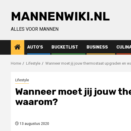
Ga
naar
MANNENWIKI.NL
de
inhoud
ALLES VOOR MANNEN
AUTO’S
BUCKETLIST
BUSINESS
CULIN
Home
Lifestyle
Wanneer moet jij jouw thermostaat upgraden en 
Lifestyle
Wanneer moet jij jouw t
waarom?
13 augustus 2020