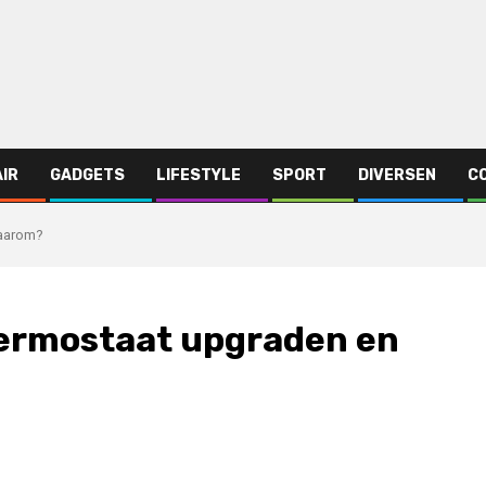
AIR
GADGETS
LIFESTYLE
SPORT
DIVERSEN
C
waarom?
hermostaat upgraden en