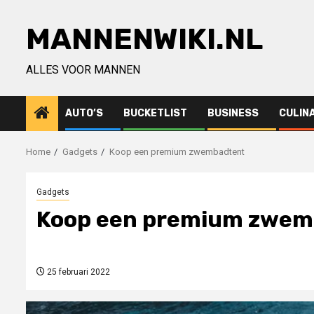
Ga
naar
MANNENWIKI.NL
de
inhoud
ALLES VOOR MANNEN
AUTO’S
BUCKETLIST
BUSINESS
CULIN
Home
Gadgets
Koop een premium zwembadtent
Gadgets
Koop een premium zwem
25 februari 2022