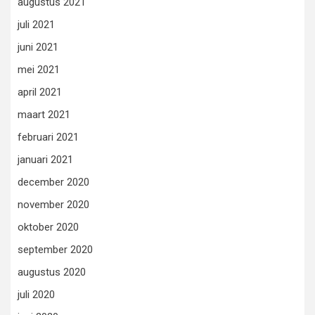
augustus 2021
juli 2021
juni 2021
mei 2021
april 2021
maart 2021
februari 2021
januari 2021
december 2020
november 2020
oktober 2020
september 2020
augustus 2020
juli 2020