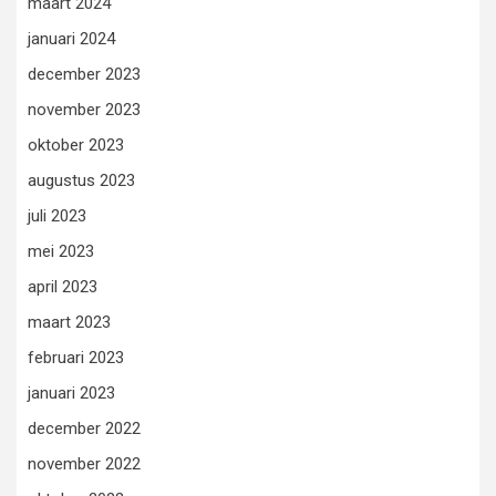
maart 2024
januari 2024
december 2023
november 2023
oktober 2023
augustus 2023
juli 2023
mei 2023
april 2023
maart 2023
februari 2023
januari 2023
december 2022
november 2022