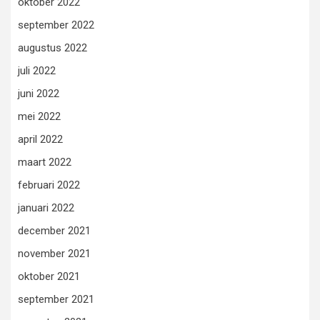
oktober 2022
september 2022
augustus 2022
juli 2022
juni 2022
mei 2022
april 2022
maart 2022
februari 2022
januari 2022
december 2021
november 2021
oktober 2021
september 2021