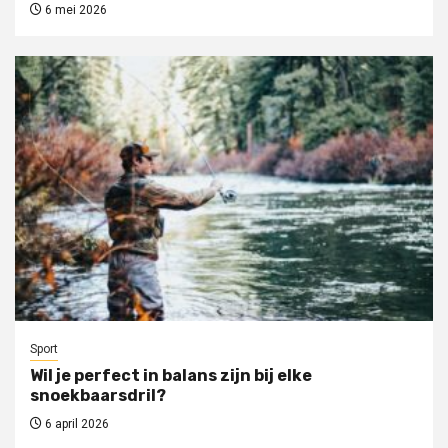
6 mei 2026
Sport
Wil je perfect in balans zijn bij elke
snoekbaarsdril?
6 april 2026