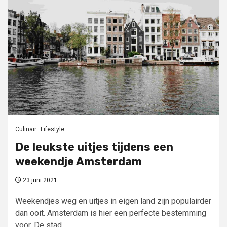
Culinair
Lifestyle
De leukste uitjes tijdens een
weekendje Amsterdam
23 juni 2021
Weekendjes weg en uitjes in eigen land zijn populairder
dan ooit. Amsterdam is hier een perfecte bestemming
voor. De stad...