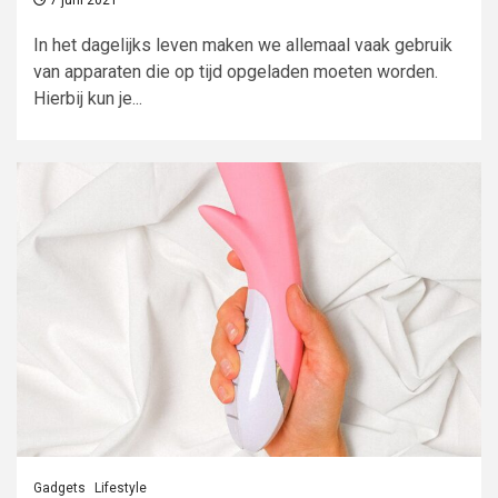
7 juni 2021
In het dagelijks leven maken we allemaal vaak gebruik
van apparaten die op tijd opgeladen moeten worden.
Hierbij kun je...
Gadgets
Lifestyle