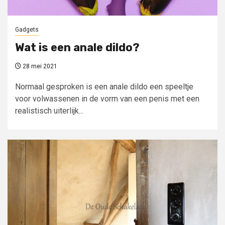
Gadgets
Wat is een anale dildo?
28 mei 2021
Normaal gesproken is een anale dildo een speeltje
voor volwassenen in de vorm van een penis met een
realistisch uiterlijk...