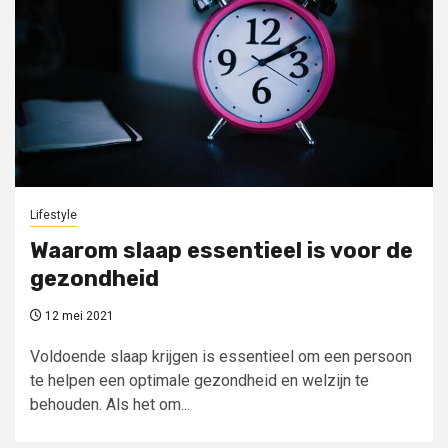
Lifestyle
Waarom slaap essentieel is voor de
gezondheid
12 mei 2021
Voldoende slaap krijgen is essentieel om een ​​persoon
te helpen een optimale gezondheid en welzijn te
behouden. Als het om...